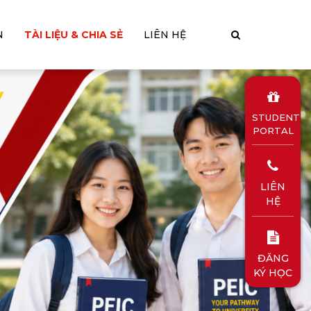
N
TÀI LIỆU & CHIA SẺ
LIÊN HỆ
STUDENT
PORTAL
LIÊN
HỆ
ĐĂNG
KÝ HỌC