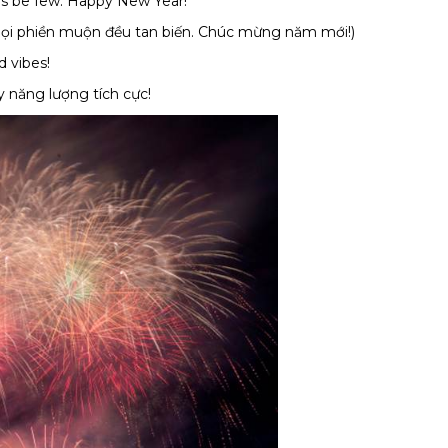
es be few. Happy New Year!
mọi phiền muộn đều tan biến. Chúc mừng năm mới!)
d vibes!
 năng lượng tích cực!