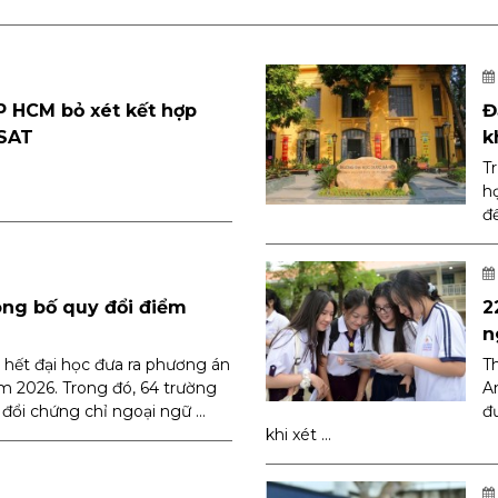
P HCM bỏ xét kết hợp
Đ
 SAT
k
T
h
đ
ông bố quy đổi điểm
2
n
 hết đại học đưa ra phương án
Th
ăm 2026. Trong đó, 64 trường
A
ổi chứng chỉ ngoại ngữ ...
đ
khi xét ...