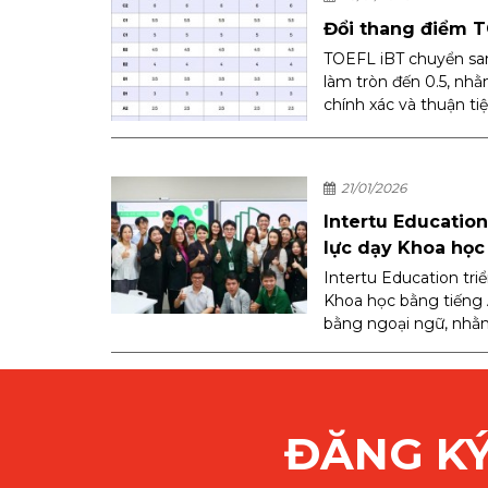
Đổi thang điểm 
TOEFL iBT chuyển sa
làm tròn đến 0.5, nhằ
chính xác và thuận ti
21/01/2026
Intertu Educatio
lực dạy Khoa học
Intertu Education tri
Khoa học bằng tiếng
bằng ngoại ngữ, nhằm
ĐĂNG KÝ