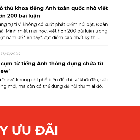
ỗ thủ khoa tiếng Anh toàn quốc nhờ viết
ơn 200 bài luận
ừng tự ti vì không có xuất phát điểm nổi bật, Đoàn
ái Minh miệt mài học, viết hơn 200 bài luận trong
t năm để "lên tay", đạt điểm cao nhất kỳ thi ...
13/01/2026
 cụm từ tiếng Anh thông dụng chứa từ
new’
ừ "new" không chỉ phổ biến để chỉ sự khởi đầu, sức
ống mới, mà còn có thể dùng để hỏi thăm ai đó.
Y ƯU ĐÃI