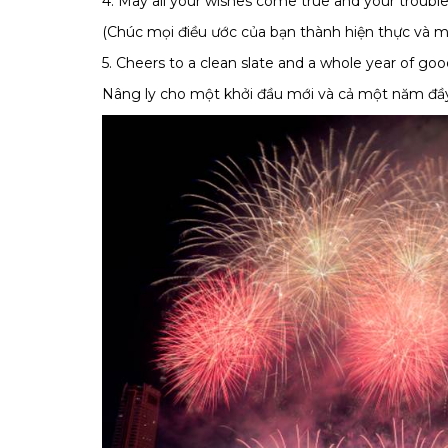
4. May all your wishes come true and your troubl
(Chúc mọi điều ước của bạn thành hiện thực và 
5. Cheers to a clean slate and a whole year of goo
Nâng ly cho một khởi đầu mới và cả một năm đầy