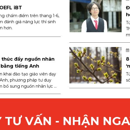
TOEFL iBT
Đ
h
ng chấm điểm trên thang 1-6,
m đánh giá năng lực thí sinh
T
ện hơn.
Th
mộ
n thúc đẩy nguồn nhân
8
 bằng tiếng Anh
‘
ển khai đào tạo giáo viên dạy
T
 Anh, phương pháp tư duy
s
 bổ sung nguồn nhân lực ...
 TƯ VẤN - NHẬN NGA