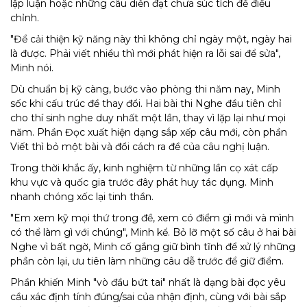
lập luận hoặc những câu diễn đạt chưa súc tích để điều
chỉnh.
"Để cải thiện kỹ năng này thì không chỉ ngày một, ngày hai
là được. Phải viết nhiều thì mới phát hiện ra lỗi sai để sửa",
Minh nói.
Dù chuẩn bị kỹ càng, bước vào phòng thi năm nay, Minh
sốc khi cấu trúc đề thay đổi. Hai bài thi Nghe đầu tiên chỉ
cho thí sinh nghe duy nhất một lần, thay vì lặp lại như mọi
năm. Phần Đọc xuất hiện dạng sắp xếp câu mới, còn phần
Viết thì bỏ một bài và đổi cách ra đề của câu nghị luận.
Trong thời khắc ấy, kinh nghiệm từ những lần cọ xát cấp
khu vực và quốc gia trước đây phát huy tác dụng. Minh
nhanh chóng xốc lại tinh thần.
"Em xem kỹ mọi thứ trong đề, xem có điểm gì mới và mình
có thể làm gì với chúng", Minh kể. Bỏ lỡ một số câu ở hai bài
Nghe vì bất ngờ, Minh cố gắng giữ bình tĩnh để xử lý những
phần còn lại, ưu tiên làm những câu dễ trước để giữ điểm.
Phần khiến Minh "vò đầu bứt tai" nhất là dạng bài đọc yêu
cầu xác định tính đúng/sai của nhận định, cùng với bài sắp