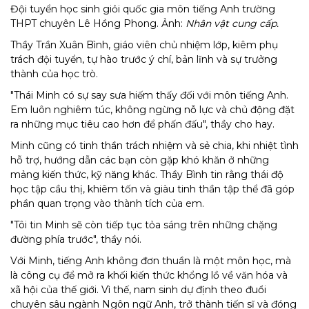
Đội tuyển học sinh giỏi quốc gia môn tiếng Anh trường
THPT chuyên Lê Hồng Phong. Ảnh:
Nhân vật cung cấp.
Thầy Trần Xuân Bình, giáo viên chủ nhiệm lớp, kiêm phụ
trách đội tuyển, tự hào trước ý chí, bản lĩnh và sự trưởng
thành của học trò.
"Thái Minh có sự say sưa hiếm thấy đối với môn tiếng Anh.
Em luôn nghiêm túc, không ngừng nỗ lực và chủ động đặt
ra những mục tiêu cao hơn để phấn đấu", thầy cho hay.
Minh cũng có tinh thần trách nhiệm và sẻ chia, khi nhiệt tình
hỗ trợ, hướng dẫn các bạn còn gặp khó khăn ở những
mảng kiến thức, kỹ năng khác. Thầy Bình tin rằng thái độ
học tập cầu thị, khiêm tốn và giàu tinh thần tập thể đã góp
phần quan trọng vào thành tích của em.
"Tôi tin Minh sẽ còn tiếp tục tỏa sáng trên những chặng
đường phía trước", thầy nói.
Với Minh, tiếng Anh không đơn thuần là một môn học, mà
là công cụ để mở ra khối kiến thức khổng lồ về văn hóa và
xã hội của thế giới. Vì thế, nam sinh dự định theo đuổi
chuyên sâu ngành Ngôn ngữ Anh, trở thành tiến sĩ và đóng