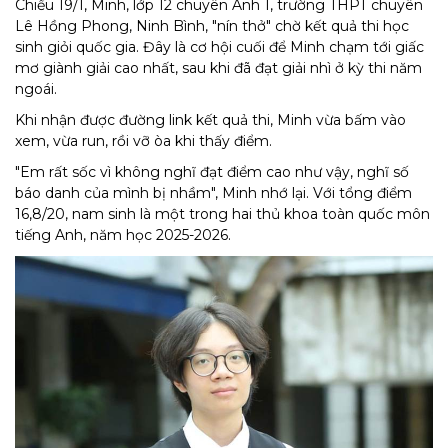
Chiều 19/1, Minh, lớp 12 chuyên Anh 1, trường THPT chuyên
Lê Hồng Phong, Ninh Bình, "nín thở" chờ kết quả thi học
sinh giỏi quốc gia. Đây là cơ hội cuối để Minh chạm tới giấc
mơ giành giải cao nhất, sau khi đã đạt giải nhì ở kỳ thi năm
ngoái.
Khi nhận được đường link kết quả thi, Minh vừa bấm vào
xem, vừa run, rồi vỡ òa khi thấy điểm.
"Em rất sốc vì không nghĩ đạt điểm cao như vậy, nghĩ số
báo danh của mình bị nhầm", Minh nhớ lại. Với tổng điểm
16,8/20, nam sinh là một trong hai thủ khoa toàn quốc môn
tiếng Anh, năm học 2025-2026.