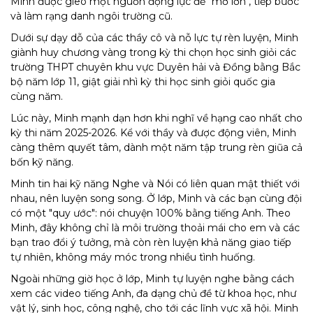
Minh được gieo một nguồn động lực để "mơ lớn", tiếp bước
và làm rạng danh ngôi trường cũ.
Dưới sự dạy dỗ của các thầy cô và nỗ lực tự rèn luyện, Minh
giành huy chương vàng trong kỳ thi chọn học sinh giỏi các
trường THPT chuyên khu vực Duyên hải và Đồng bằng Bắc
bộ năm lớp 11, giật giải nhì kỳ thi học sinh giỏi quốc gia
cùng năm.
Lúc này, Minh mạnh dạn hơn khi nghĩ về hạng cao nhất cho
kỳ thi năm 2025-2026. Kể với thầy và được động viên, Minh
càng thêm quyết tâm, dành một năm tập trung rèn giũa cả
bốn kỹ năng.
Minh tin hai kỹ năng Nghe và Nói có liên quan mật thiết với
nhau, nên luyện song song. Ở lớp, Minh và các bạn cùng đội
có một "quy ước": nói chuyện 100% bằng tiếng Anh. Theo
Minh, đây không chỉ là môi trường thoải mái cho em và các
bạn trao đổi ý tưởng, mà còn rèn luyện khả năng giao tiếp
tự nhiên, không máy móc trong nhiều tình huống.
Ngoài những giờ học ở lớp, Minh tự luyện nghe bằng cách
xem các video tiếng Anh, đa dạng chủ đề từ khoa học, như
vật lý, sinh học, công nghệ, cho tới các lĩnh vực xã hội. Minh