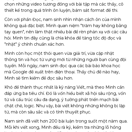
chọn những video tương đồng với bài tập mà các thầy, cô
thiết kế trong quá trình ôn luyện, bám sát format đề thi.
Còn với phần Đọc, nam sinh nhìn nhận cách ôn của mình
không quá đặc biệt. Minh quan niệm "trăm hay không bằng
tay quen", nên làm thật nhiều bài để rèn phản xạ với các câu
hỏi. Minh tin đây cũng là chìa khóa để tăng tốc độ đọc và
"nhặt" ý chính chuẩn xác hơn.
Minh còn học một thói quen vừa giải trí, vừa cập nhật
thông tin và học từ vựng mới từ những người bạn cùng đội
tuyển. Mỗi ngày, nam sinh đọc qua các bài báo khoa học
mà Google đề xuất trên điện thoại. Thấy chủ đề nào hay,
Minh sẽ tìm kiếm để đọc sâu hơn.
Khó để thành thục nhất là kỹ năng Viết, mà theo Minh cần
đáp ứng ba tiêu chí. Đó là vốn hiểu biết xã hội sâu rộng, vốn
từ và cấu trúc câu đa dạng, ý tưởng phát triển mạch bài
chặt chẽ, logic. Như vậy, bài viết không những không bị lặp
từ, mà còn sâu sắc và có tính thuyết phục.
Nam sinh đã viết hơn 200 bài luận trong suốt một năm qua.
Mỗi khi viết xong, Minh đều rà kỹ, kiểm tra những lỗ hổng