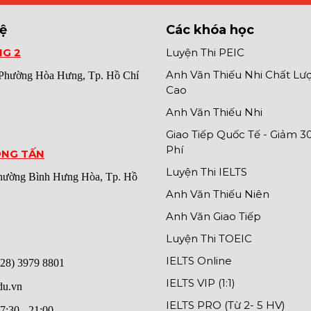
hệ
Các khóa học
NG 2
Luyện Thi PEIC
Anh Văn Thiếu Nhi Chất Lư
Phường Hòa Hưng
, Tp. Hồ Chí
Cao
Anh Văn Thiếu Nhi
Giao Tiếp Quốc Tế - Giảm 
Phí
ỌNG TẤN
Luyện Thi IELTS
Phường Bình Hưng Hòa, Tp. Hồ
Anh Văn Thiếu Niên
Anh Văn Giao Tiếp
Luyện Thi TOEIC
IELTS Online
028) 3979 8801
IELTS VIP (1:1)
du.vn
IELTS PRO (Từ 2- 5 HV)
7:30 - 21:00