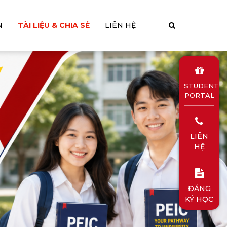
N
TÀI LIỆU & CHIA SẺ
LIÊN HỆ
STUDENT
PORTAL
LIÊN
HỆ
ĐĂNG
KÝ HỌC