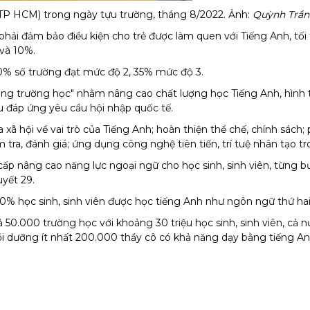
 (TP HCM) trong ngày tựu trường, tháng 8/2022. Ảnh:
Quỳnh Trần
g phải đảm bảo điều kiện cho trẻ được làm quen với Tiếng Anh, tố
 và 10%.
 50% số trường đạt mức độ 2, 35% mức độ 3.
ng trường học" nhằm nâng cao chất lượng học Tiếng Anh, hình t
 đáp ứng yêu cầu hội nhập quốc tế.
xã hội về vai trò của Tiếng Anh; hoàn thiện thể chế, chính sách; 
 tra, đánh giá; ứng dụng công nghệ tiên tiến, trí tuệ nhân tạo t
cấp nâng cao năng lực ngoại ngữ cho học sinh, sinh viên, từng 
yết 29.
0% học sinh, sinh viên
được học tiếng Anh như ngôn ngữ thứ hai
ả 50.000 trường học với khoảng 30 triệu học sinh, sinh viên, cả 
ồi dưỡng ít nhất 200.000 thầy cô có khả năng dạy bằng tiếng A