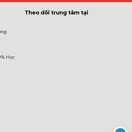
Theo dõi trung tâm tại
ợng
30% Học