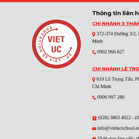
Thông tin liên 
CHI NHÁNH 3 THÁ
372-374 Đường 3/2,
Minh
0902 966 627
CHI NHÁNH LÊ TR
619 Lê Trọng Tấn, 
Chí Minh
0906 997 280
(028) 3863 4022 - (
info@vietucschool.e
Thời gian làm việc: 0