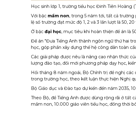
Học sinh lớp 1, trường tiểu học Đinh Tiên Hoàng
Với bậc
mầm non
, trong 5 năm tới, tất cả trườn
lệ số trường đạt mức độ 1, 2 và 3 lần lượt là 50, 20
Ở bậc
đại học
, mục tiêu khi hoàn thiện đề án là
Đề án "Đưa Tiếng Anh thành ngôn ngữ thứ hai tro
học, góp phần xây dựng thế hệ công dân toàn cầu
Các giải pháp được nêu là nâng cao nhận thức của 
lượng đào tạo, đổi mới phương pháp dạy học, kiểm
Hồi tháng 8 năm ngoái, Bộ Chính trị đề nghị các 
trong trường học, theo
kết luận
thực hiện Nghị qu
Bộ Giáo dục và Đào tạo dự kiến đến năm 2035,
10
Theo Bộ, để Tiếng Anh được dùng rộng rãi ở tất c
mầm non, 10.000 giáo viên tiểu học, đồng thời b