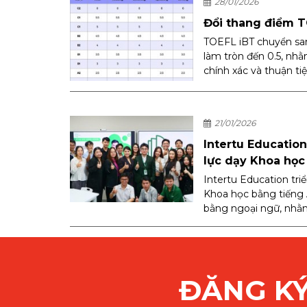
28/01/2026
Đổi thang điểm 
TOEFL iBT chuyển sa
làm tròn đến 0.5, nhằ
chính xác và thuận ti
21/01/2026
Intertu Educatio
lực dạy Khoa học
Intertu Education tri
Khoa học bằng tiếng
bằng ngoại ngữ, nhằm
ĐĂNG KÝ