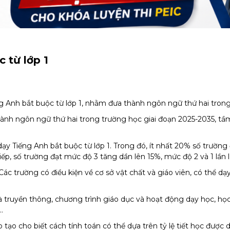
 từ lớp 1
 Anh bắt buộc từ lớp 1, nhằm đưa thành ngôn ngữ thứ hai trong
ành ngôn ngữ thứ hai trong trường học giai đoạn 2025-2035, tầ
 dạy Tiếng Anh bắt buộc từ lớp 1. Trong đó, ít nhất 20% số trườ
p, số trường đạt mức độ 3 tăng dần lên 15%, mức độ 2 và 1 lần 
c trường có điều kiện về cơ sở vật chất và giáo viên, có thể dạy 
truyền thông, chương trình giáo dục và hoạt động dạy học, học li
.
ạo cho biết cách tính toán có thể dựa trên tỷ lệ tiết học được d