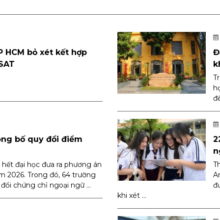
P HCM bỏ xét kết hợp
Đ
 SAT
k
T
h
đ
ông bố quy đổi điểm
2
n
 hết đại học đưa ra phương án
Th
ăm 2026. Trong đó, 64 trường
A
ổi chứng chỉ ngoại ngữ ...
đ
khi xét ...