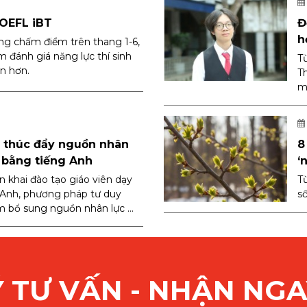
TOEFL iBT
Đ
h
ng chấm điểm trên thang 1-6,
m đánh giá năng lực thí sinh
T
ện hơn.
Th
mộ
n thúc đẩy nguồn nhân
8
 bằng tiếng Anh
‘
ển khai đào tạo giáo viên dạy
T
 Anh, phương pháp tư duy
s
 bổ sung nguồn nhân lực ...
 TƯ VẤN - NHẬN NGA