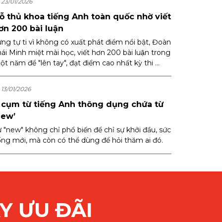
23/01/2026
ỗ thủ khoa tiếng Anh toàn quốc nhờ viết
ơn 200 bài luận
ừng tự ti vì không có xuất phát điểm nổi bật, Đoàn
ái Minh miệt mài học, viết hơn 200 bài luận trong
t năm để "lên tay", đạt điểm cao nhất kỳ thi ...
13/01/2026
 cụm từ tiếng Anh thông dụng chứa từ
new’
ừ "new" không chỉ phổ biến để chỉ sự khởi đầu, sức
ống mới, mà còn có thể dùng để hỏi thăm ai đó.
Y ƯU ĐÃI